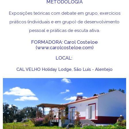
METODOLOGIA
Exposições teóricas com debate em grupo, exercícios
práticos (individuais e em grupo) de desenvolvimento
pessoal e práticas de escuta ativa.
FORMADORA:
Carol Costeloe
(www.carolcosteloe.com)
LOCAL:
CAL VELHO Holiday Lodge, São Luís - Alentejo