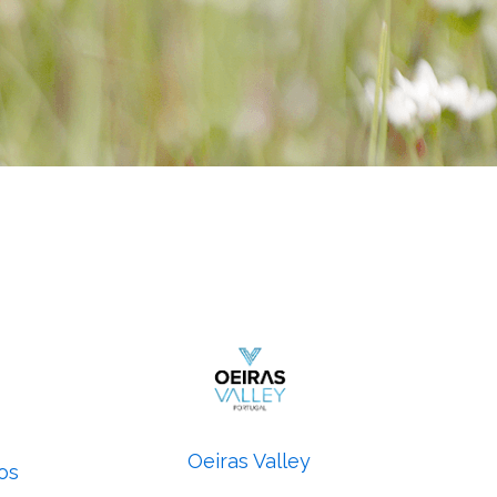
Oeiras Valley
os