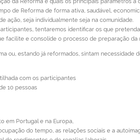
ção da Reforma e quais os principais parâmetros a 
tempo de Reforma de forma ativa, saudável, economi
de ação, seja individualmente seja na comunidade.
articipantes, tentaremos identificar os que pretend
e facilite e consolide o processo de preparação da 
a ou, estando já reformados, sintam necessidade de 
tilhada com os participantes
de 10 pessoas
o em Portugal e na Europa,
ocupação do tempo, as relações sociais e a autoima
l de rendimentos e de regalias laborais