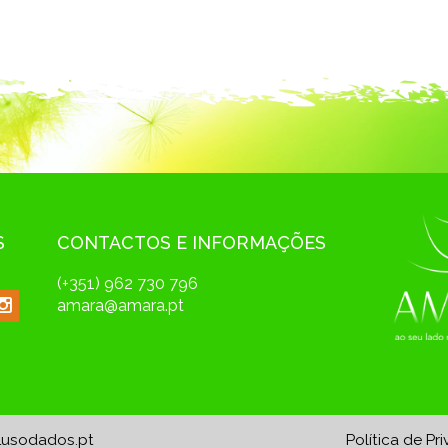
S
CONTACTOS E INFORMAÇÕES
(+351) 962 730 796
amara@amara.pt
Lusodados.pt
Política de Pr